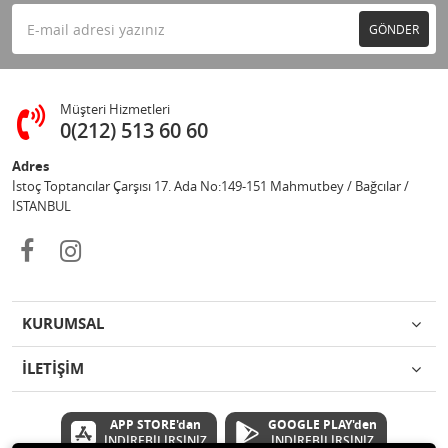
GÖNDER
Müşteri Hizmetleri
0(212) 513 60 60
Adres
İstoç Toptancılar Çarşısı 17. Ada No:149-151 Mahmutbey / Bağcılar /
İSTANBUL
KURUMSAL
İLETİŞİM
APP STORE'dan
GOOGLE PLAY'den
İNDİREBİLİRSİNİZ
İNDİREBİLİRSİNİZ