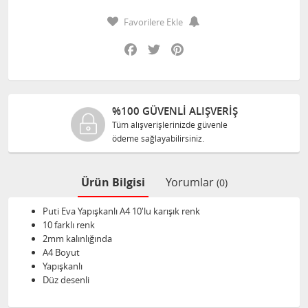
Favorilere Ekle
Facebook
Twitter
Pinterest
NLİ ALIŞVERİŞ
%100 ORJINA
erinizde güvenle
Tüm ürünlerimiz ilg
ilirsiniz.
size orijinal olarak 
Ürün Bilgisi
Yorumlar
(0)
Puti Eva Yapışkanlı A4 10'lu karışık renk
10 farklı renk
2mm kalınlığında
A4 Boyut
Yapışkanlı
Düz desenli