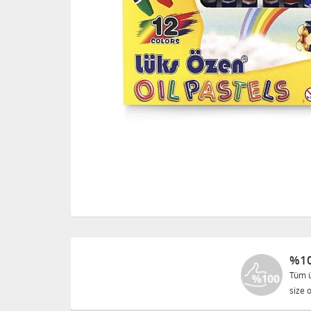
%10
Tüm ü
size o