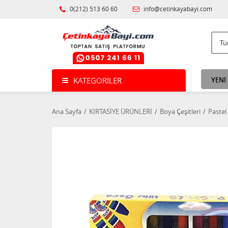
0(212) 513 60 60
info@cetinkayabayi.com
KATEGORILER
YENİ
Ana Sayfa
KIRTASİYE ÜRÜNLERİ
Boya Çeşitleri
Pastel