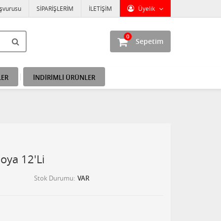
aşvurusu
SİPARİŞLERİM
İLETİŞİM
Üyelik
0
Sepetim
LER
İNDİRİMLİ ÜRÜNLER
oya 12'Li
Stok Durumu
VAR