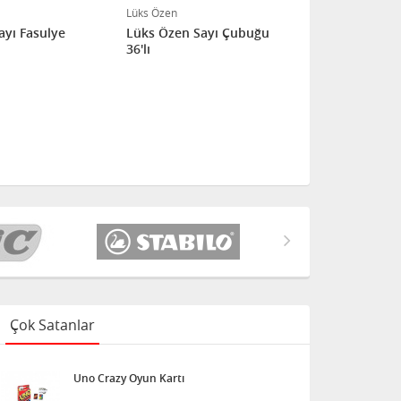
Lüks Özen
Lüks Özen
ayı Fasulye
Lüks Özen Sayı Çubuğu
Sulu Boya K
36'lı
Büyük 2
Çok Satanlar
Uno Crazy Oyun Kartı