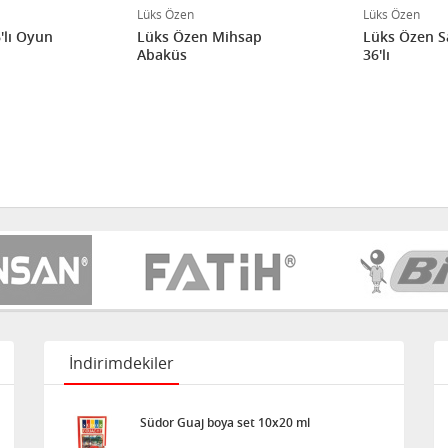
Lüks Özen
Lüks Özen
Lüks Özen Mihsap
Lüks Özen S
Abaküs
36'lı
İndirimdekiler
Südor Guaj boya set 10x20 ml