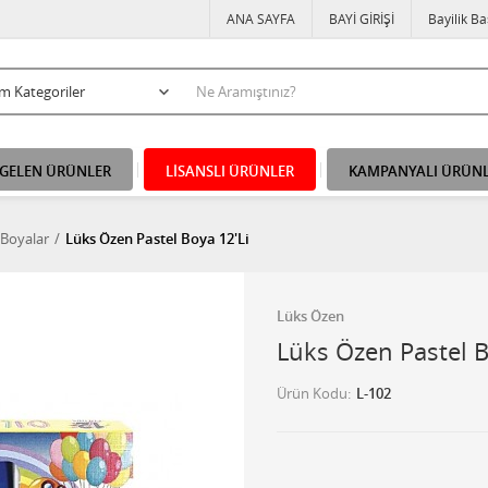
ANA SAYFA
BAYİ GİRİŞİ
Bayilik B
 GELEN ÜRÜNLER
LİSANSLI ÜRÜNLER
KAMPANYALI ÜRÜN
 Boyalar
Lüks Özen Pastel Boya 12'Li
Lüks Özen
Lüks Özen Pastel B
Ürün Kodu
L-102