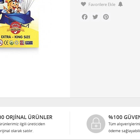
Favorilere Ekle
Facebook
Twitter
Pinterest
0 ORJINAL ÜRÜNLER
%100 GÜVEN
rünlerimiz ilgili üreticiden
Tüm alışverişlerin
rijinal olarak satılır.
ödeme sağlayabilir