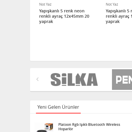
Not Yaz
Not Yaz
renk neon
Yapışkanlı 5 renk neon
Yapışkanlı 5 
 12x45mm 20
renkli ayraç 12x45mm 20
renkli ayraç
yaprak
yaprak
Yeni Gelen Ürünler
Platoon Rgb Işıklı Bluetooth Wireless
Hoparlör