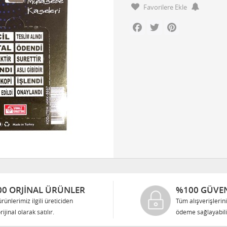
Favorilere Ekle
Facebook
Twitter
Pinterest
0 ORJINAL ÜRÜNLER
%100 GÜVEN
rünlerimiz ilgili üreticiden
Tüm alışverişlerin
rijinal olarak satılır.
ödeme sağlayabilir