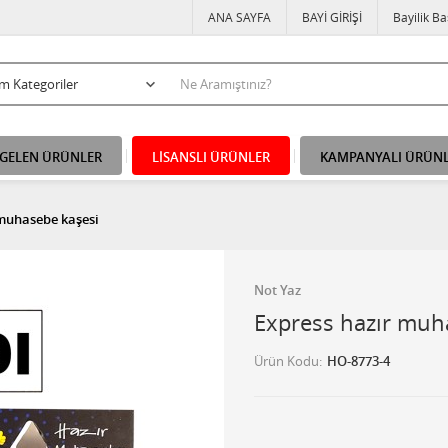
ANA SAYFA
BAYİ GİRİŞİ
Bayilik B
 GELEN ÜRÜNLER
LİSANSLI ÜRÜNLER
KAMPANYALI ÜRÜN
 muhasebe kaşesi
Not Yaz
Express hazır muh
Ürün Kodu
HO-8773-4