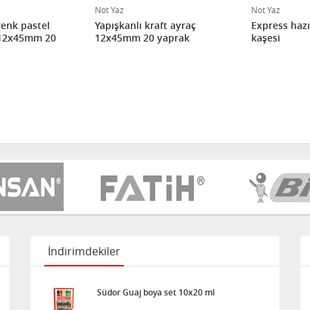
Not Yaz
Not Yaz
renk pastel
Yapışkanlı kraft ayraç
Express haz
 12x45mm 20
12x45mm 20 yaprak
kaşesi
İndirimdekiler
Südor Guaj boya set 10x20 ml