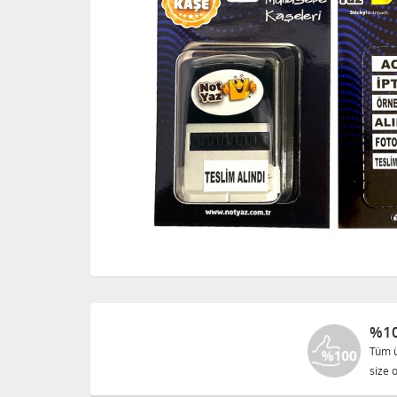
%10
Tüm ü
size o