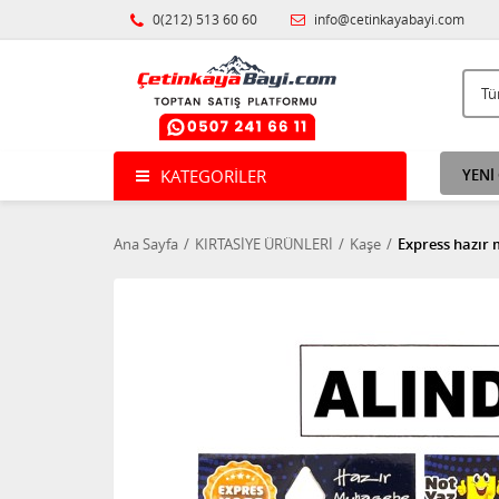
0(212) 513 60 60
info@cetinkayabayi.com
KATEGORILER
YENİ
Ana Sayfa
KIRTASİYE ÜRÜNLERİ
Kaşe
Express hazır