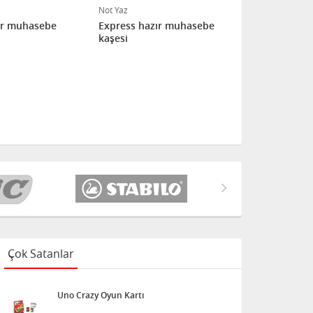
Not Yaz
Not Yaz
ır muhasebe
Express hazır muhasebe
Express ha
kaşesi
kaşesi
Çok Satanlar
Uno Crazy Oyun Kartı