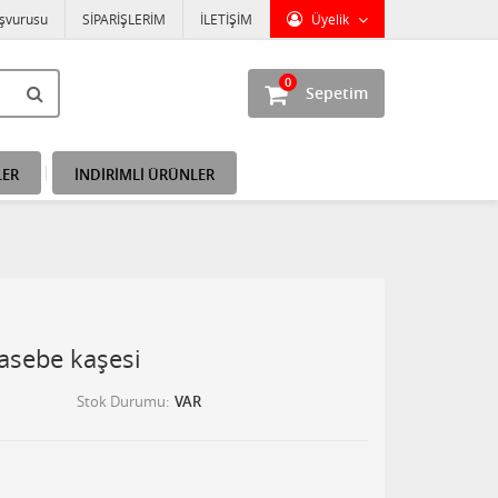
aşvurusu
SİPARİŞLERİM
İLETİŞİM
Üyelik
0
Sepetim
LER
İNDİRİMLİ ÜRÜNLER
asebe kaşesi
Stok Durumu
VAR