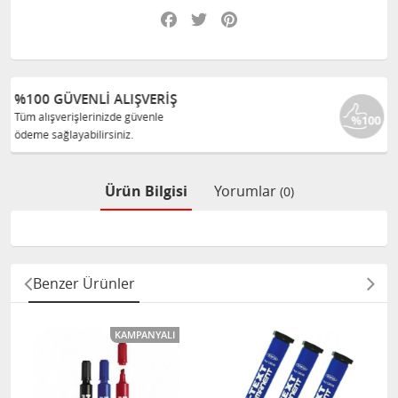
Facebook
Twitter
Pinterest
%100 ORJINAL ÜRÜNLER
Tüm ürünlerimiz ilgili üreticiden
size orijinal olarak satılır.
Ürün Bilgisi
Yorumlar
(0)
Benzer Ürünler
KAMPANYALI