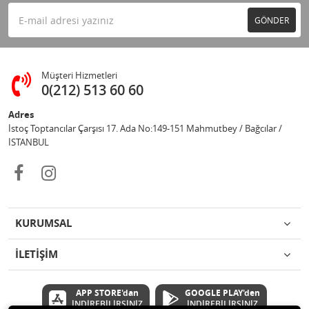
GÖNDER
Müşteri Hizmetleri
0(212) 513 60 60
Adres
İstoç Toptancılar Çarşısı 17. Ada No:149-151 Mahmutbey / Bağcılar /
İSTANBUL
KURUMSAL
İLETİŞİM
APP STORE'dan
GOOGLE PLAY'den
İNDİREBİLİRSİNİZ
İNDİREBİLİRSİNİZ