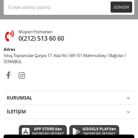
GÖNDER
Müşteri Hizmetleri
0(212) 513 60 60
Adres
İstoç Toptancılar Çarşısı 17. Ada No:149-151 Mahmutbey / Bağcılar /
İSTANBUL
KURUMSAL
İLETİŞİM
APP STORE'dan
GOOGLE PLAY'den
İNDİREBİLİRSİNİZ
İNDİREBİLİRSİNİZ