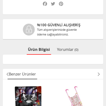
Facebook
Twitter
Pinterest
ŞVERİŞ
%100 ORJINAL ÜRÜN
üvenle
Tüm ürünlerimiz ilgili üretic
size orijinal olarak satılır.
Ürün Bilgisi
Yorumlar
(0)
Benzer Ürünler