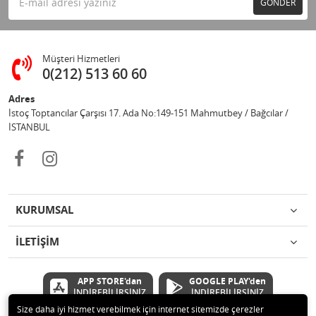
GÖNDER
Müşteri Hizmetleri
0(212) 513 60 60
Adres
İstoç Toptancılar Çarşısı 17. Ada No:149-151 Mahmutbey / Bağcılar /
İSTANBUL
KURUMSAL
İLETİŞİM
APP STORE'dan
GOOGLE PLAY'den
İNDİREBİLİRSİNİZ
İNDİREBİLİRSİNİZ
Size daha iyi hizmet verebilmek için internet sitemizde çerezler