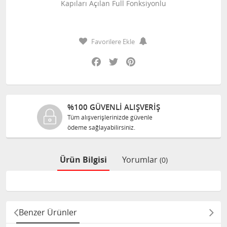
Kapıları Açılan Full Fonksiyonlu
Favorilere Ekle
Facebook
Twitter
Pinterest
ERİŞ
%100 ORJINAL ÜRÜNLE
nle
Tüm ürünlerimiz ilgili üreticide
size orijinal olarak satılır.
Ürün Bilgisi
Yorumlar
(0)
Benzer Ürünler