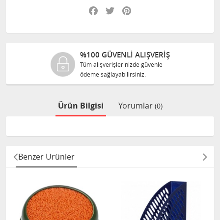
Facebook
Twitter
Pinterest
%100 GÜVENLİ ALIŞVERİŞ
Tüm alışverişlerinizde güvenle
T
ödeme sağlayabilirsiniz.
s
Ürün Bilgisi
Yorumlar
(0)
Benzer Ürünler