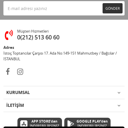
GÖNDER
Müşteri Hizmetleri
0(212) 513 60 60
Adres
İstoç Toptancılar Çarşısı 17. Ada No:149-151 Mahmutbey / Bağcılar /
İSTANBUL
KURUMSAL
İLETİŞİM
APP STORE'dan
GOOGLE PLAY'den
İNDİREBİLİRSİNİZ
İNDİREBİLİRSİNİZ