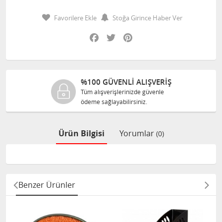
Favorilere Ekle
Stoğa Girince Haber Ver
Facebook
Twitter
Pinterest
100 GÜVENLİ ALIŞVERİŞ
%10
üm alışverişlerinizde güvenle
Tüm ür
deme sağlayabilirsiniz.
size o
Ürün Bilgisi
Yorumlar
(0)
Benzer Ürünler