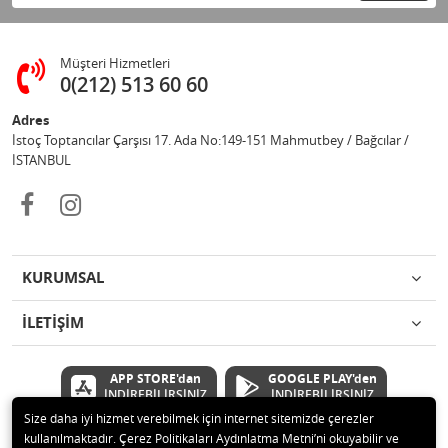
Müşteri Hizmetleri
0(212) 513 60 60
Adres
İstoç Toptancılar Çarşısı 17. Ada No:149-151 Mahmutbey / Bağcılar /
İSTANBUL
KURUMSAL
İLETİŞİM
APP STORE'dan
GOOGLE PLAY'den
İNDİREBİLİRSİNİZ
İNDİREBİLİRSİNİZ
Size daha iyi hizmet verebilmek için internet sitemizde çerezler
kullanılmaktadır. Çerez Politikaları Aydınlatma Metni’ni okuyabilir ve