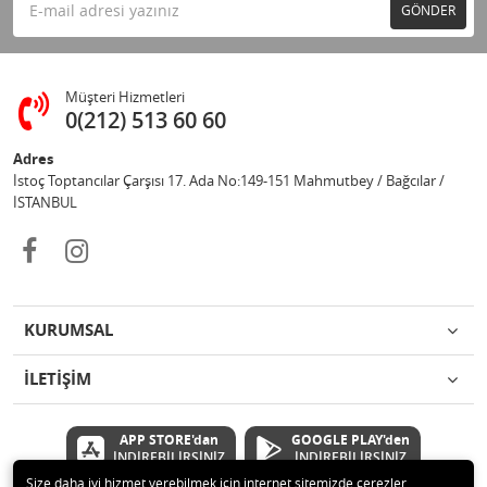
GÖNDER
Müşteri Hizmetleri
0(212) 513 60 60
Adres
İstoç Toptancılar Çarşısı 17. Ada No:149-151 Mahmutbey / Bağcılar /
İSTANBUL
KURUMSAL
İLETİŞİM
APP STORE'dan
GOOGLE PLAY'den
İNDİREBİLİRSİNİZ
İNDİREBİLİRSİNİZ
Size daha iyi hizmet verebilmek için internet sitemizde çerezler