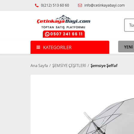
0(212) 513 60 60
info@cetinkayabayi.com
KATEGORILER
YENİ
Ana Sayfa
ŞEMSİYE ÇEŞİTLERİ
Şemsiye Şeffaf