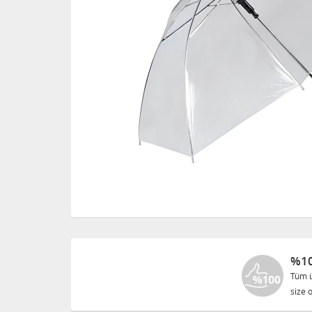
%10
Tüm ü
size o