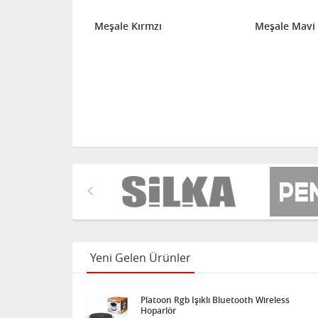
li 5 cm 25'
Meşale Kırmzı
Meşale Mavi
Yeni Gelen Ürünler
Platoon Rgb Işıklı Bluetooth Wireless
Hoparlör