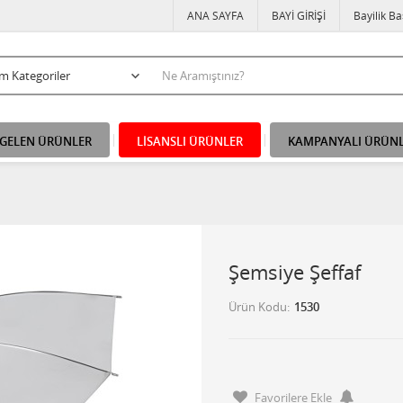
ANA SAYFA
BAYİ GİRİŞİ
Bayilik B
 GELEN ÜRÜNLER
LİSANSLI ÜRÜNLER
KAMPANYALI ÜRÜN
Şemsiye Şeffaf
Ürün Kodu
1530
Favorilere Ekle