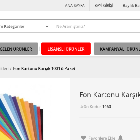
ANA SAYFA
BAYİ GİRİŞİ
Bayilik B
 GELEN ÜRÜNLER
LİSANSLI ÜRÜNLER
KAMPANYALI ÜRÜN
tleri
Fon Kartonu Karşık 100'Lü Paket
Fon Kartonu Karşı
Ürün Kodu
1460
Favorilere Ekle