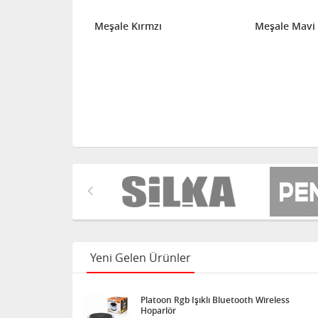
li 5 cm 25'
Meşale Kırmzı
Meşale Mavi
Yeni Gelen Ürünler
Platoon Rgb Işıklı Bluetooth Wireless
Hoparlör