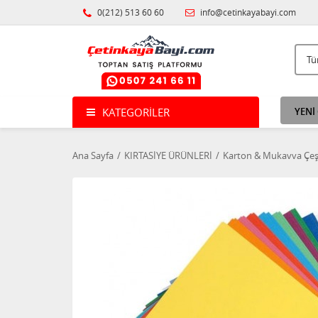
0(212) 513 60 60
info@cetinkayabayi.com
KATEGORILER
YENİ
Ana Sayfa
KIRTASİYE ÜRÜNLERİ
Karton & Mukavva Çeşi