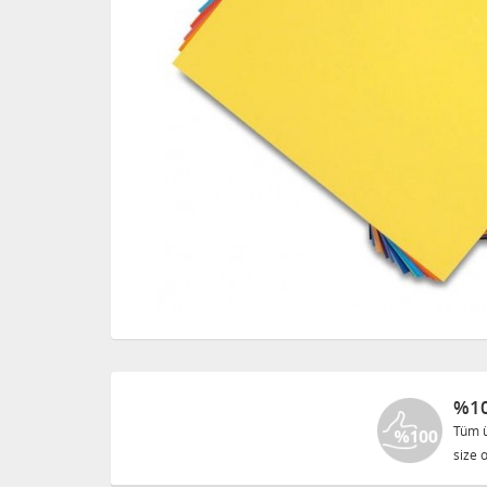
%10
Tüm ü
size o