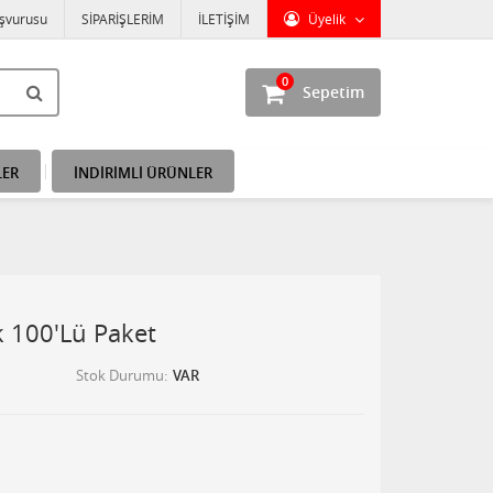
aşvurusu
SİPARİŞLERİM
İLETİŞİM
Üyelik
0
Sepetim
LER
İNDİRİMLİ ÜRÜNLER
k 100'Lü Paket
Stok Durumu
VAR