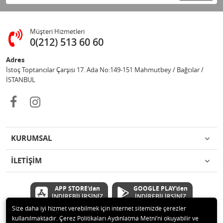
Müşteri Hizmetleri
0(212) 513 60 60
Adres
İstoç Toptancılar Çarşısı 17. Ada No:149-151 Mahmutbey / Bağcılar /
İSTANBUL
KURUMSAL
İLETİŞİM
APP STORE'dan
GOOGLE PLAY'den
İNDİREBİLİRSİNİZ
İNDİREBİLİRSİNİZ
Size daha iyi hizmet verebilmek için internet sitemizde çerezler
kullanılmaktadır. Çerez Politikaları Aydınlatma Metni’ni okuyabilir ve