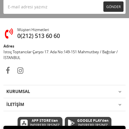
GÖNDER
Müşteri Hizmetleri
0(212) 513 60 60
Adres
İstoç Toptancılar Çarşısı 17. Ada No:149-151 Mahmutbey / Bağcılar /
İSTANBUL
KURUMSAL
İLETİŞİM
APP STORE'dan
GOOGLE PLAY'den
İNDİREBİLİRSİNİZ
İNDİREBİLİRSİNİZ