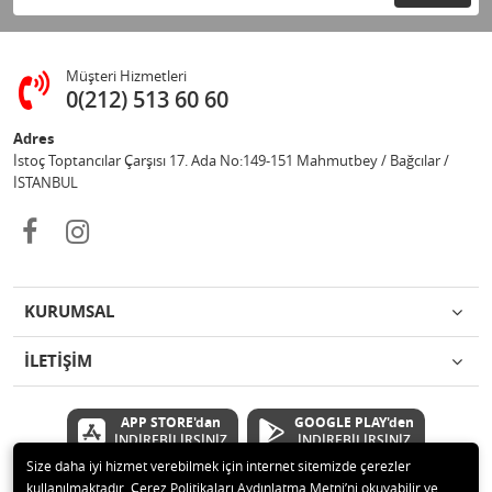
Müşteri Hizmetleri
0(212) 513 60 60
Adres
İstoç Toptancılar Çarşısı 17. Ada No:149-151 Mahmutbey / Bağcılar /
İSTANBUL
KURUMSAL
İLETİŞİM
APP STORE'dan
GOOGLE PLAY'den
İNDİREBİLİRSİNİZ
İNDİREBİLİRSİNİZ
Size daha iyi hizmet verebilmek için internet sitemizde çerezler
kullanılmaktadır. Çerez Politikaları Aydınlatma Metni’ni okuyabilir ve