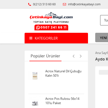
Noki poşet dosya ECO
0(212) 513 60 60
info@cetinkayabayi.com
100'lü
Uno Crazy Oyun Kartı
KATEGORILER
YENİ
Ana Sayf
Popüler Ürünler
Acrox Naturel Dil Çubuğu
Aydo K
Kalın 50'li
Acrox Pos Rulosu 56x14
10'lu Paket