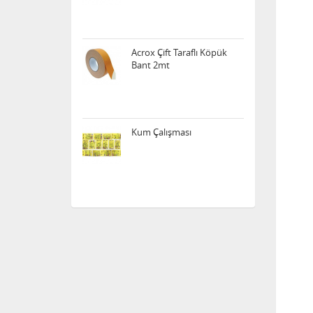
Acrox Çift Taraflı Köpük
Bant 2mt
Kum Çalışması
Elektrik Deney Seti
Acrox Çift Taraflı Silikon
Bant Şeffaf 2mt