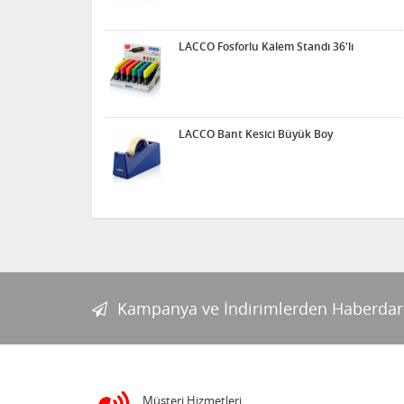
Acrox Çift Taraflı Köpük
LACCO Fosforlu Kalem Standı 36'lı
Bant 2mt
LACCO Bant Kesici Büyük Boy
Kum Çalışması
Elektrik Deney Seti
Kampanya ve İndirimlerden Haberdar
Acrox Çift Taraflı Silikon
Bant Şeffaf 2mt
Müşteri Hizmetleri