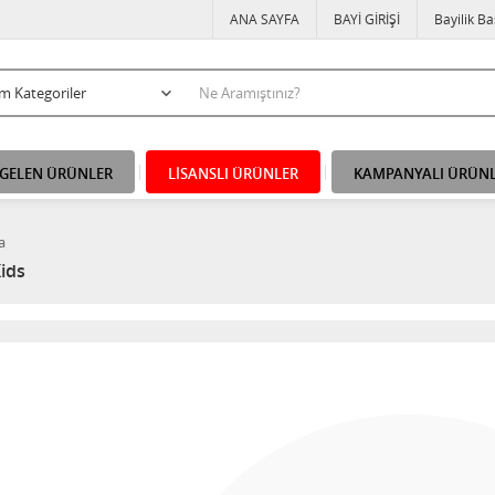
ANA SAYFA
BAYİ GİRİŞİ
Bayilik B
 GELEN ÜRÜNLER
LİSANSLI ÜRÜNLER
KAMPANYALI ÜRÜN
a
ids