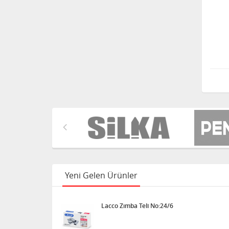
Noki poşet dosya ECO
100'lü
Uno Crazy Oyun Kartı
Acrox Naturel Dil Çubuğu
Kalın 50'li
Yeni Gelen Ürünler
Acrox Pos Rulosu 56x14
10'lu Paket
Lacco Zımba Teli No:24/6