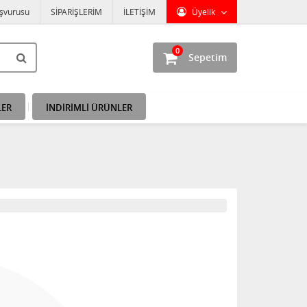
aşvurusu
SİPARİŞLERİM
İLETİŞİM
Üyelik
0
Sepetim
LER
İNDİRİMLİ ÜRÜNLER