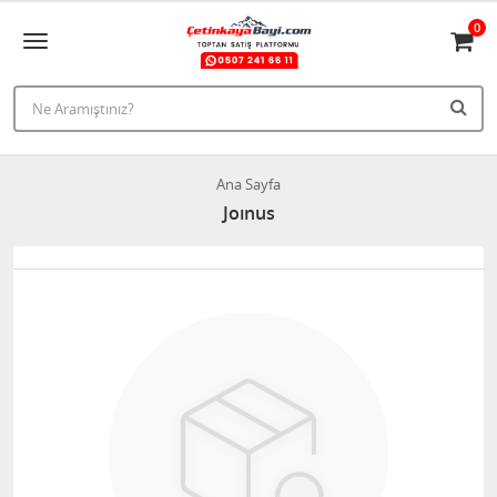
0
Ana Sayfa
Joınus