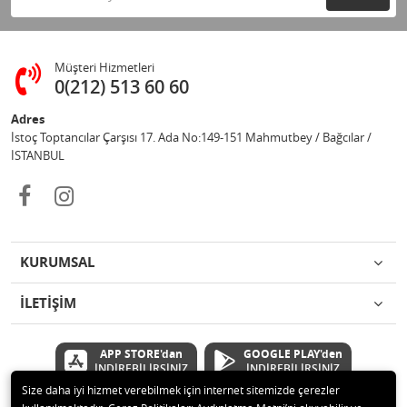
Müşteri Hizmetleri
0(212) 513 60 60
Adres
İstoç Toptancılar Çarşısı 17. Ada No:149-151 Mahmutbey / Bağcılar /
İSTANBUL
KURUMSAL
İLETİŞİM
APP STORE'dan
GOOGLE PLAY'den
İNDİREBİLİRSİNİZ
İNDİREBİLİRSİNİZ
Size daha iyi hizmet verebilmek için internet sitemizde çerezler