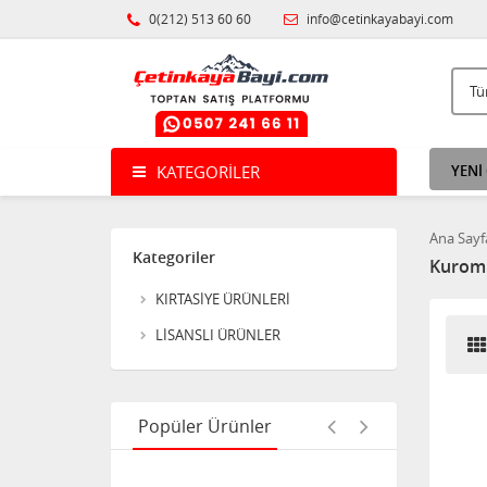
Bant Şeffaf 2mt
0(212) 513 60 60
info@cetinkayabayi.com
Noki poşet dosya ECO
100'lü
KATEGORILER
YENİ
Ana Sayf
Uno Crazy Oyun Kartı
Kategoriler
Kurom
KIRTASİYE ÜRÜNLERİ
LİSANSLI ÜRÜNLER
Acrox Naturel Dil Çubuğu
Kalın 50'li
Popüler Ürünler