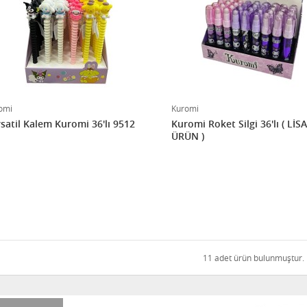
omi
Kuromi
satil Kalem Kuromi 36'lı 9512
Kuromi Roket Silgi 36'lı ( LİS
ÜRÜN )
11 adet ürün bulunmuştur.