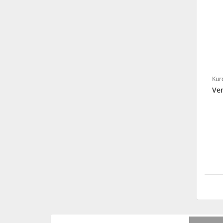
Acrox Çift Taraflı Silikon
Bant Şeffaf 2mt
Noki poşet dosya ECO
Kur
100'lü
Ver