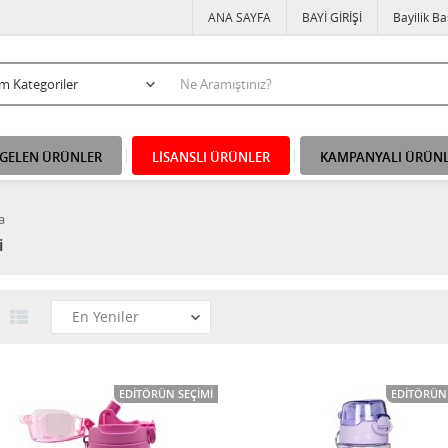
ANA SAYFA
BAYİ GİRİŞİ
Bayilik B
 GELEN ÜRÜNLER
LİSANSLI ÜRÜNLER
KAMPANYALI ÜRÜN
a
i
EDITÖRÜN SEÇIMI
EDITÖRÜN 