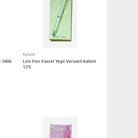
Kuromi
Kuromi Pipetli Matara 500 ml 3406
Lıte Pen Pastel Yeşil Versatil Kalem
12'li