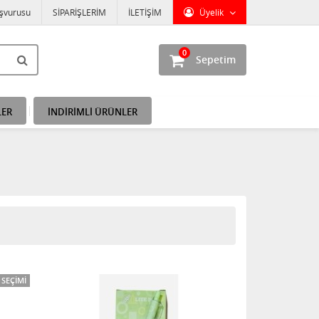
aşvurusu
SİPARİŞLERİM
İLETİŞİM
Üyelik
0
Sepetim
LER
İNDİRİMLİ ÜRÜNLER
SEÇIMI