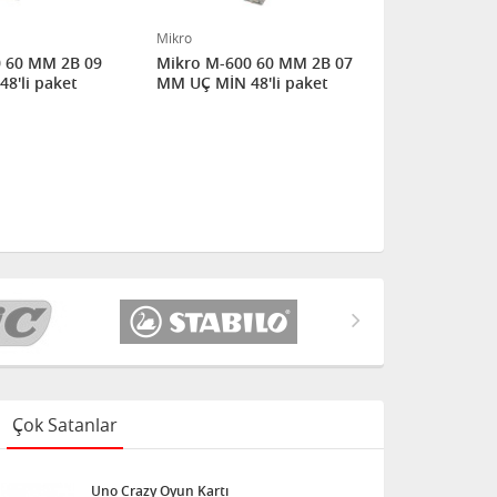
Mikro
Mikro
 60 MM 2B 09
Mikro M-600 60 MM 2B 07
Mikro 2B-24
48'li paket
MM UÇ MİN 48'li paket
Silgi 24'lü 
Çok Satanlar
Uno Crazy Oyun Kartı