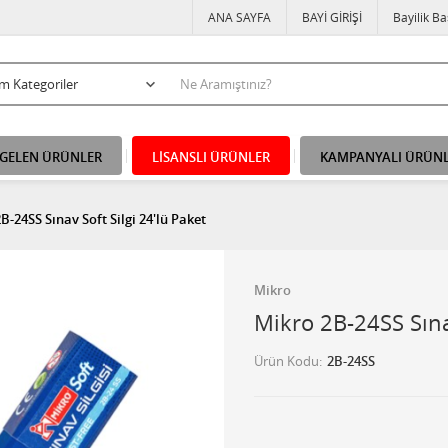
ANA SAYFA
BAYİ GİRİŞİ
Bayilik B
 GELEN ÜRÜNLER
LİSANSLI ÜRÜNLER
KAMPANYALI ÜRÜN
B-24SS Sınav Soft Silgi 24'lü Paket
Mikro
Mikro 2B-24SS Sınav
Ürün Kodu
2B-24SS