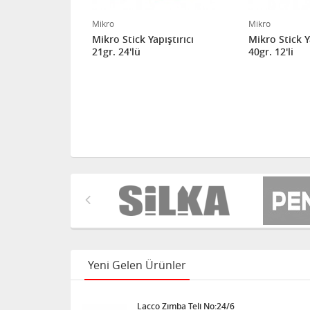
Mikro
Mikro
60 MM 2B 05
Mikro Stick Yapıştırıcı
Mikro Stick Y
8'li paket
21gr. 24'lü
40gr. 12'li
Yeni Gelen Ürünler
Lacco Zımba Teli No:24/6