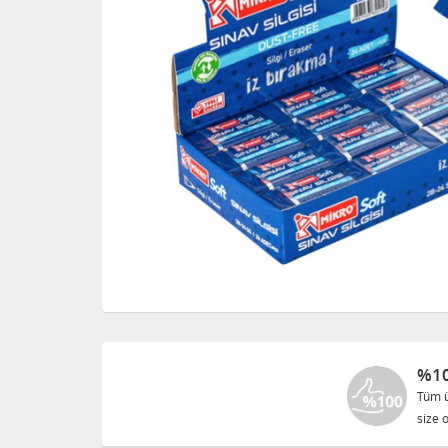
%10
Tüm ü
size o