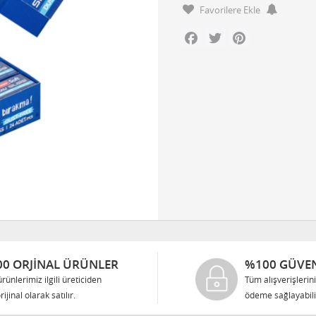
Favorilere Ekle
Facebook
Twitter
Pinterest
0 ORJINAL ÜRÜNLER
%100 GÜVEN
rünlerimiz ilgili üreticiden
Tüm alışverişlerin
rijinal olarak satılır.
ödeme sağlayabilir