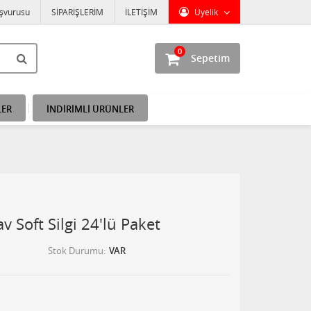
aşvurusu
SİPARİŞLERİM
İLETİŞİM
Üyelik
0
Sepetim
LER
İNDİRİMLİ ÜRÜNLER
 Soft Silgi 24'lü Paket
Stok Durumu
VAR