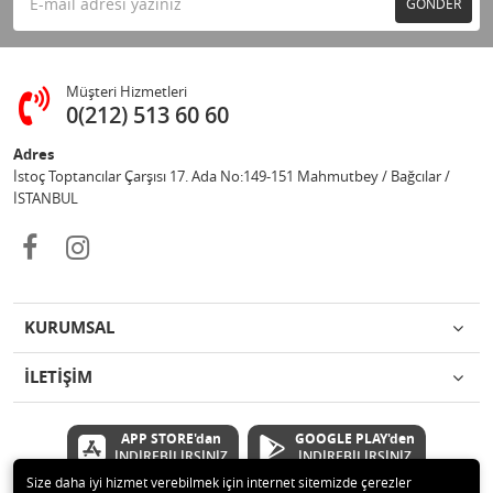
GÖNDER
Müşteri Hizmetleri
0(212) 513 60 60
Adres
İstoç Toptancılar Çarşısı 17. Ada No:149-151 Mahmutbey / Bağcılar /
İSTANBUL
KURUMSAL
İLETİŞİM
APP STORE'dan
GOOGLE PLAY'den
İNDİREBİLİRSİNİZ
İNDİREBİLİRSİNİZ
Size daha iyi hizmet verebilmek için internet sitemizde çerezler