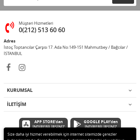
Müşteri Hizmetleri
0(212) 513 60 60
Adres
İstoç Toptancılar Çarşısı 17. Ada No:149-151 Mahmutbey / Bağcılar /
İSTANBUL
KURUMSAL
İLETİŞİM
APP STORE'dan
GOOGLE PLAY'den
İNDİREBİLİRSİNİZ
İNDİREBİLİRSİNİZ
Size daha iyi hizmet verebilmek için internet sitemizde çerezler