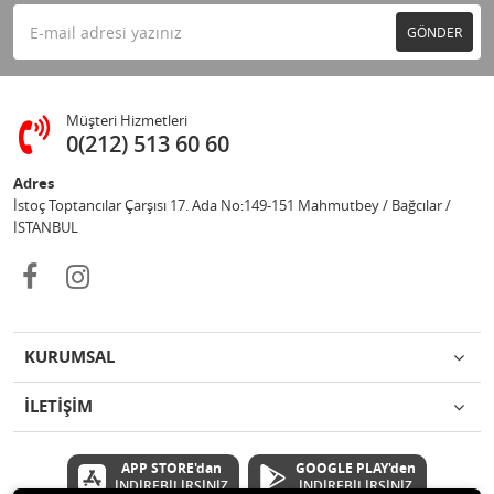
GÖNDER
Müşteri Hizmetleri
0(212) 513 60 60
Adres
İstoç Toptancılar Çarşısı 17. Ada No:149-151 Mahmutbey / Bağcılar /
İSTANBUL
KURUMSAL
İLETİŞİM
APP STORE'dan
GOOGLE PLAY'den
İNDİREBİLİRSİNİZ
İNDİREBİLİRSİNİZ