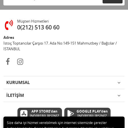
Müşteri Hizmetleri
0(212) 513 60 60
Adres
İstoç Toptancılar Çarşısı 17. Ada No:149-151 Mahmutbey / Bağcılar /
İSTANBUL
KURUMSAL
İLETİŞİM
APP STORE'dan
GOOGLE PLAY'den
İNDİREBİLİRSİNİZ
İNDİREBİLİRSİNİZ
Size daha iyi hizmet verebilmek için internet sitemizde çerezler