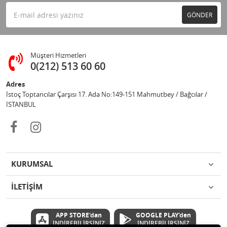
GÖNDER
Müşteri Hizmetleri
0(212) 513 60 60
Adres
İstoç Toptancılar Çarşısı 17. Ada No:149-151 Mahmutbey / Bağcılar /
İSTANBUL
KURUMSAL
İLETİŞİM
APP STORE'dan
GOOGLE PLAY'den
İNDİREBİLİRSİNİZ
İNDİREBİLİRSİNİZ