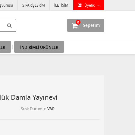
aşvurusu
SİPARİŞLERİM
İLETİŞİM
Üyelik
0
Sepetim
LER
İNDİRİMLİ ÜRÜNLER
lük Damla Yayınevi
Stok Durumu
VAR