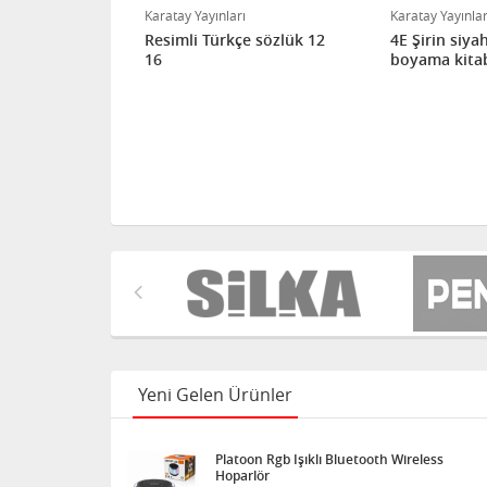
Karatay Yayınları
Karatay Yayınlar
u Plastik
Resimli Türkçe sözlük 12
4E Şirin siya
ur Sarı
16
boyama kitab
Yeni Gelen Ürünler
Platoon Rgb Işıklı Bluetooth Wireless
Hoparlör