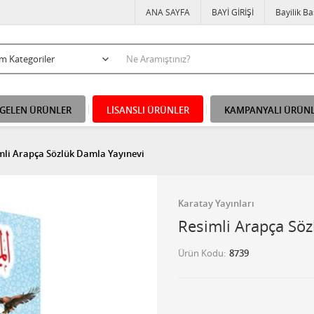
ANA SAYFA
BAYİ GİRİŞİ
Bayilik B
 GELEN ÜRÜNLER
LİSANSLI ÜRÜNLER
KAMPANYALI ÜRÜN
mli Arapça Sözlük Damla Yayınevi
Karatay Yayınları
Resimli Arapça Söz
Ürün Kodu
8739