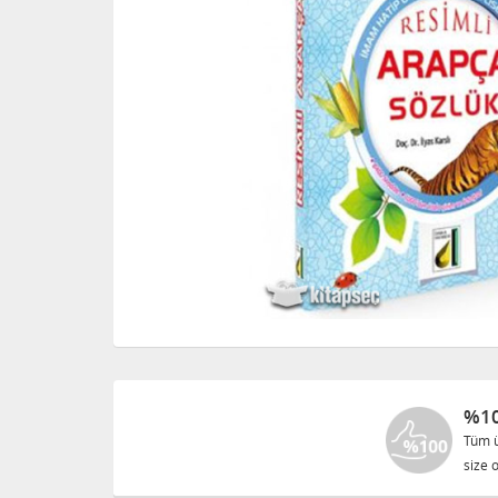
%10
Tüm ü
size o