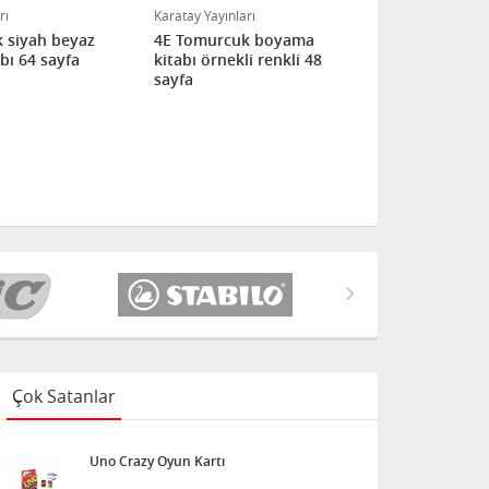
rı
Karatay Yayınları
Karatay Yayınl
 siyah beyaz
4E Tomurcuk boyama
4E Aktivite
bı 64 sayfa
kitabı örnekli renkli 48
kitabı örnek
sayfa
Çok Satanlar
Uno Crazy Oyun Kartı