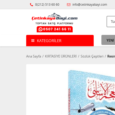
0(212) 513 60 60
info@cetinkayabayi.com
KATEGORILER
YENİ
Ana Sayfa
KIRTASİYE ÜRÜNLERİ
Sözlük Çeşitleri
Resi