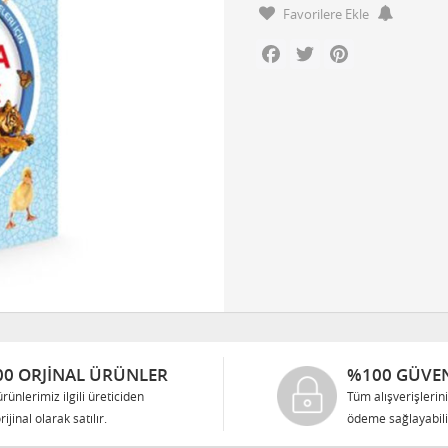
Favorilere Ekle
Facebook
Twitter
Pinterest
0 ORJINAL ÜRÜNLER
%100 GÜVEN
rünlerimiz ilgili üreticiden
Tüm alışverişlerin
rijinal olarak satılır.
ödeme sağlayabilir