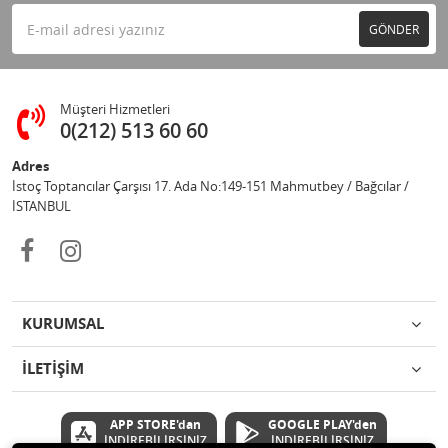
GÖNDER
Müşteri Hizmetleri
0(212) 513 60 60
Adres
İstoç Toptancılar Çarşısı 17. Ada No:149-151 Mahmutbey / Bağcılar /
İSTANBUL
KURUMSAL
İLETİŞİM
APP STORE'dan
GOOGLE PLAY'den
İNDİREBİLİRSİNİZ
İNDİREBİLİRSİNİZ