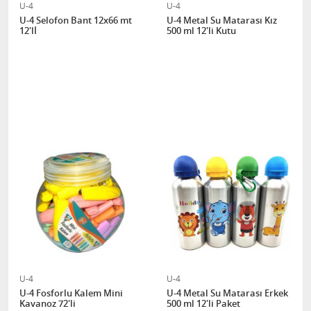
U-4
U-4
U-4 Selofon Bant 12x66 mt
U-4 Metal Su Matarası Kız
12'lİ
500 ml 12'li Kutu
U-4
U-4
U-4 Fosforlu Kalem Mini
U-4 Metal Su Matarası Erkek
Kavanoz 72'li
500 ml 12'li Paket