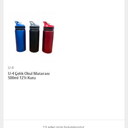
U-4
U-4 Çelik Okul Matarası
500ml 12'li Kutu
13 adet ürün bulunmuştur.