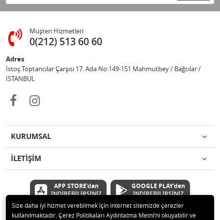
Müşteri Hizmetleri
0(212) 513 60 60
Adres
İstoç Toptancılar Çarşısı 17. Ada No:149-151 Mahmutbey / Bağcılar /
İSTANBUL
KURUMSAL
İLETİŞİM
APP STORE'dan
GOOGLE PLAY'den
İNDİREBİLİRSİNİZ
İNDİREBİLİRSİNİZ
Size daha iyi hizmet verebilmek için internet sitemizde çerezler
kullanılmaktadır. Çerez Politikaları Aydınlatma Metni’ni okuyabilir ve