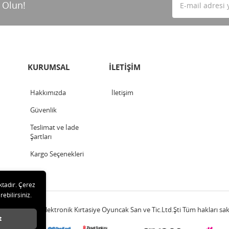
 Olun!
KURUMSAL
İLETİŞİM
Hakkımızda
İletişim
Güvenlik
Teslimat ve İade
Şartları
Kargo Seçenekleri
ktadır. Çerez
rebilirsiniz.
20 Çetinkaya Elektronik Kırtasiye Oyuncak San ve Tic.Ltd.Şti Tüm hakları sakl
t