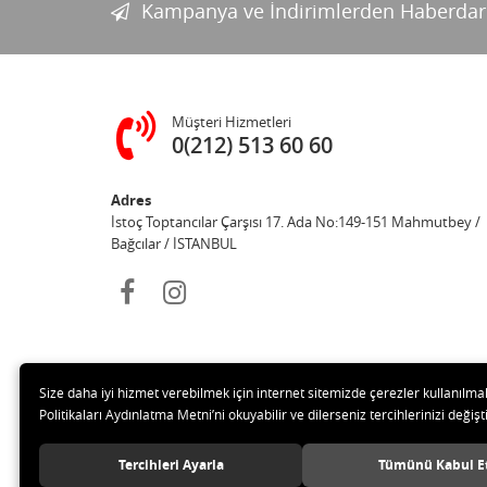
Kampanya ve İndirimlerden Haberdar
Müşteri Hizmetleri
0(212) 513 60 60
Adres
İstoç Toptancılar Çarşısı 17. Ada No:149-151 Mahmutbey /
Bağcılar / İSTANBUL
Size daha iyi hizmet verebilmek için internet sitemizde çerezler kullanılma
Politikaları Aydınlatma Metni’ni okuyabilir ve dilerseniz tercihlerinizi değişti
© 20
Tercihleri Ayarla
Tümünü Kabul E