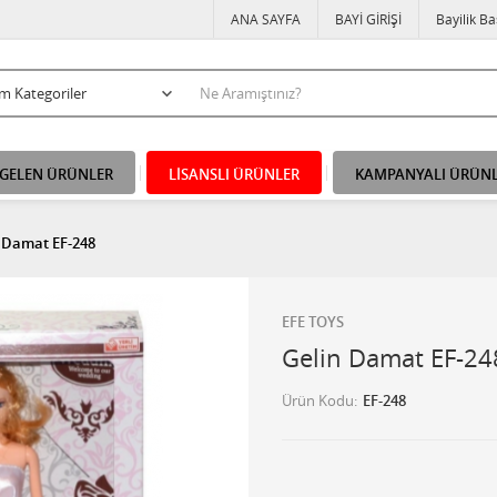
ANA SAYFA
BAYİ GİRİŞİ
Bayilik B
 GELEN ÜRÜNLER
LİSANSLI ÜRÜNLER
KAMPANYALI ÜRÜN
 Damat EF-248
EFE TOYS
Gelin Damat EF-24
Ürün Kodu
EF-248