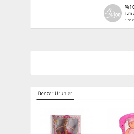
%10
Tüm ü
size o
Benzer Ürünler