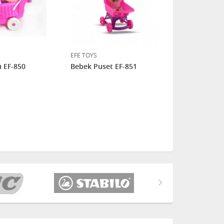
EFE TOYS
EFE TOYS
ı EF-850
Bebek Puset EF-851
Prenses Rap
Oyuncak Be