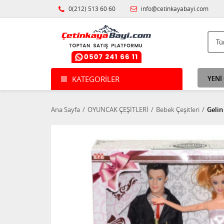
0(212) 513 60 60
info@cetinkayabayi.com
KATEGORILER
YENİ
Ana Sayfa
OYUNCAK ÇEŞİTLERİ
Bebek Çeşitleri
Gelin