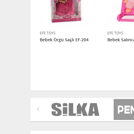
EFE TOYS
EFE TOYS
rend EF-228
Bebek Örgü Saçlı EF-204
Bebek Salınc