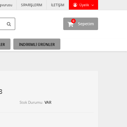
aşvurusu
SİPARİŞLERİM
İLETİŞİM
Üyelik
0
Sepetim
LER
İNDİRİMLİ ÜRÜNLER
8
Stok Durumu
VAR