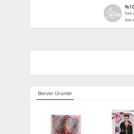
%10
Tüm ü
size o
Benzer Ürünler