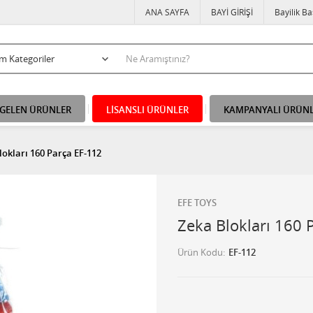
ANA SAYFA
BAYİ GİRİŞİ
Bayilik B
 GELEN ÜRÜNLER
LİSANSLI ÜRÜNLER
KAMPANYALI ÜRÜN
lokları 160 Parça EF-112
EFE TOYS
Zeka Blokları 160 
Ürün Kodu
EF-112