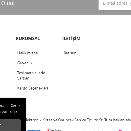
 Olun!
KURUMSAL
İLETİŞİM
Hakkımızda
İletişim
Güvenlik
Teslimat ve İade
Şartları
Kargo Seçenekleri
ktadır. Çerez
rebilirsiniz.
20 Çetinkaya Elektronik Kırtasiye Oyuncak San ve Tic.Ltd.Şti Tüm hakları sakl
t