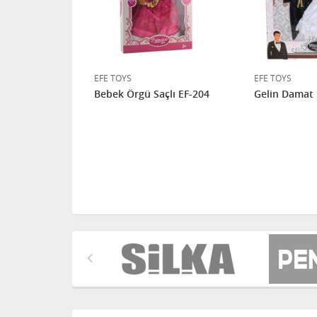
EFE TOYS
EFE TOYS
rend EF-228
Bebek Örgü Saçlı EF-204
Gelin Damat 