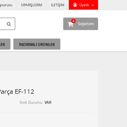
aşvurusu
SİPARİŞLERİM
İLETİŞİM
Üyelik
0
Sepetim
LER
İNDİRİMLİ ÜRÜNLER
Parça EF-112
Stok Durumu
VAR