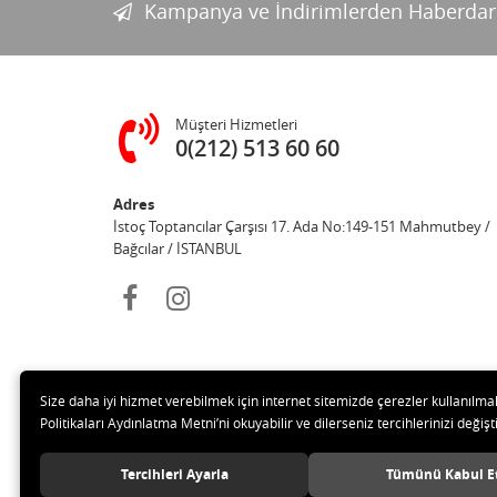
Kampanya ve İndirimlerden Haberdar
Müşteri Hizmetleri
0(212) 513 60 60
Adres
İstoç Toptancılar Çarşısı 17. Ada No:149-151 Mahmutbey /
Bağcılar / İSTANBUL
Size daha iyi hizmet verebilmek için internet sitemizde çerezler kullanılma
Politikaları Aydınlatma Metni’ni okuyabilir ve dilerseniz tercihlerinizi değişti
© 20
Tercihleri Ayarla
Tümünü Kabul E