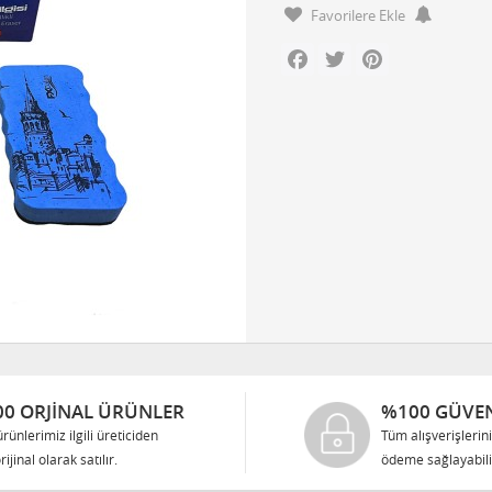
Favorilere Ekle
Facebook
Twitter
Pinterest
0 ORJINAL ÜRÜNLER
%100 GÜVEN
rünlerimiz ilgili üreticiden
Tüm alışverişlerin
rijinal olarak satılır.
ödeme sağlayabilir