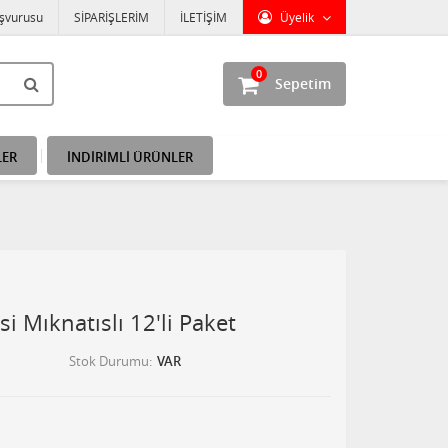
aşvurusu
SİPARİŞLERİM
İLETİŞİM
Üyelik
0
Sepetim
LER
İNDİRİMLİ ÜRÜNLER
si Mıknatıslı 12'li Paket
Stok Durumu
VAR