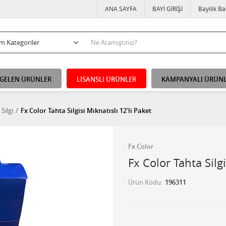
ANA SAYFA
BAYİ GİRİŞİ
Bayilik B
 GELEN ÜRÜNLER
LİSANSLI ÜRÜNLER
KAMPANYALI ÜRÜN
Silgi
Fx Color Tahta Silgisi Mıknatıslı 12'li Paket
Fx Color
Fx Color Tahta Silgi
Ürün Kodu
196311