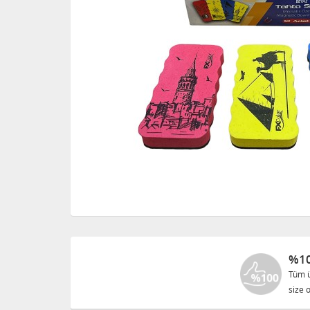
%10
Tüm ü
size o