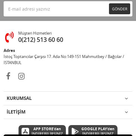
GÖNDER
Müşteri Hizmetleri
0(212) 513 60 60
Adres
İstoç Toptancılar Çarşısı 17. Ada No:149-151 Mahmutbey / Bağcılar /
İSTANBUL
KURUMSAL
İLETİŞİM
APP STORE'dan
GOOGLE PLAY'den
İNDİREBİLİRSİNİZ
İNDİREBİLİRSİNİZ