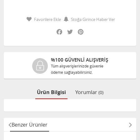
Favorilere Ekle
Stoğa Girince Haber Ver
Facebook
Twitter
Pinterest
%100 GÜVENLİ ALIŞVERİŞ
Tüm alışverişlerinizde güvenle
T
ödeme sağlayabilirsiniz.
s
Ürün Bilgisi
Yorumlar
(0)
Benzer Ürünler