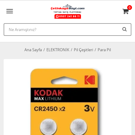
0
Ana Sayfa
ELEKTRONİK
Pil Çeşitleri
Para Pil