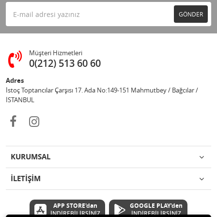
GÖNDER
Müşteri Hizmetleri
0(212) 513 60 60
Adres
İstoç Toptancılar Çarşısı 17. Ada No:149-151 Mahmutbey / Bağcılar /
İSTANBUL
KURUMSAL
İLETİŞİM
APP STORE'dan
GOOGLE PLAY'den
İNDİREBİLİRSİNİZ
İNDİREBİLİRSİNİZ