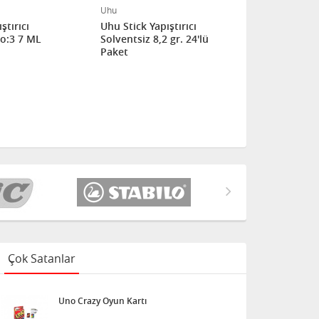
Uhu
Uhu
ştırıcı
Uhu Stick Yapıştırıcı
Uhu Stick Ya
No:3 7 ML
Solventsiz 8,2 gr. 24'lü
Solventsiz 40
Paket
Paket
Çok Satanlar
Uno Crazy Oyun Kartı