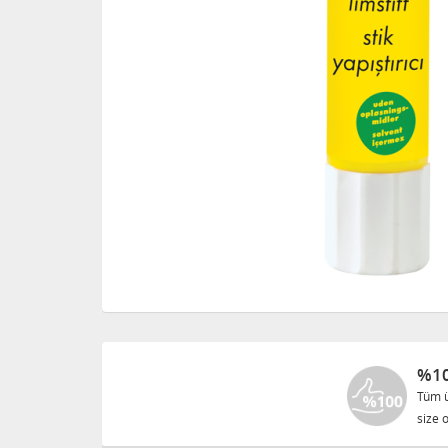
%10
Tüm ü
size o