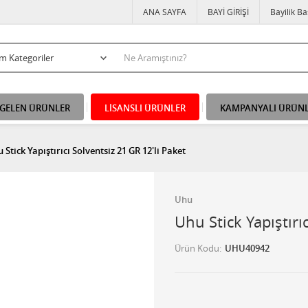
ANA SAYFA
BAYİ GİRİŞİ
Bayilik B
 GELEN ÜRÜNLER
LİSANSLI ÜRÜNLER
KAMPANYALI ÜRÜN
 Stick Yapıştırıcı Solventsiz 21 GR 12'li Paket
Uhu
Uhu Stick Yapıştırı
Ürün Kodu
UHU40942