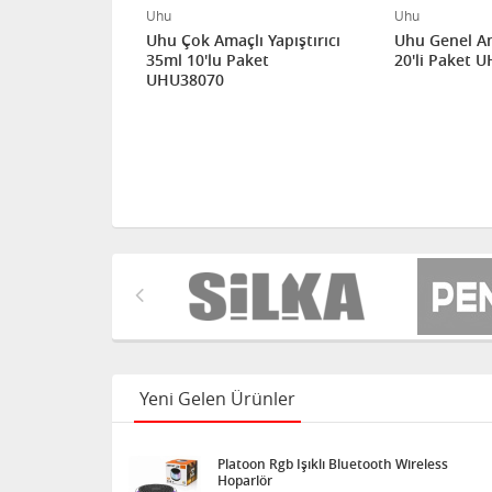
Uhu
Uhu
ştırıcı
Uhu Çok Amaçlı Yapıştırıcı
Uhu Genel A
gr. 12'li
35ml 10'lu Paket
20'li Paket 
UHU38070
Yeni Gelen Ürünler
Platoon Rgb Işıklı Bluetooth Wireless
Hoparlör