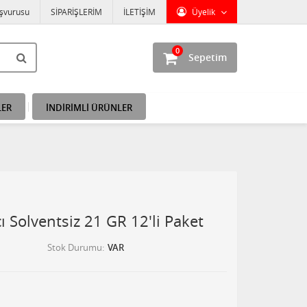
aşvurusu
SİPARİŞLERİM
İLETİŞİM
Üyelik
0
Sepetim
LER
İNDİRİMLİ ÜRÜNLER
cı Solventsiz 21 GR 12'li Paket
Stok Durumu
VAR