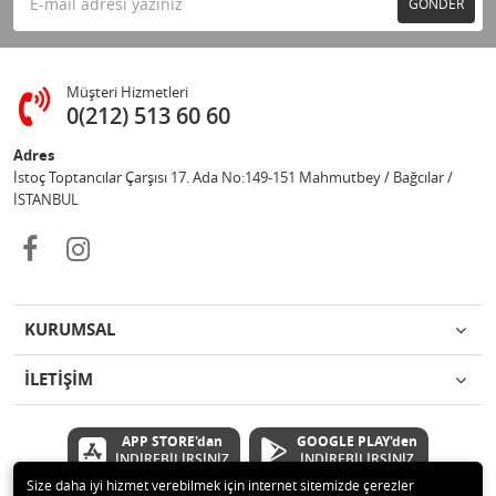
GÖNDER
Müşteri Hizmetleri
0(212) 513 60 60
Adres
İstoç Toptancılar Çarşısı 17. Ada No:149-151 Mahmutbey / Bağcılar /
İSTANBUL
KURUMSAL
İLETİŞİM
APP STORE'dan
GOOGLE PLAY'den
İNDİREBİLİRSİNİZ
İNDİREBİLİRSİNİZ
Size daha iyi hizmet verebilmek için internet sitemizde çerezler