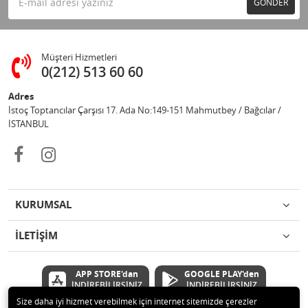
GÖNDER
Müşteri Hizmetleri
0(212) 513 60 60
Adres
İstoç Toptancılar Çarşısı 17. Ada No:149-151 Mahmutbey / Bağcılar /
İSTANBUL
KURUMSAL
İLETİŞİM
APP STORE'dan
GOOGLE PLAY'den
İNDİREBİLİRSİNİZ
İNDİREBİLİRSİNİZ
Size daha iyi hizmet verebilmek için internet sitemizde çerezler