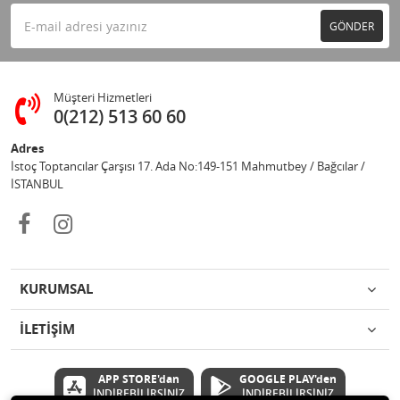
GÖNDER
Müşteri Hizmetleri
0(212) 513 60 60
Adres
İstoç Toptancılar Çarşısı 17. Ada No:149-151 Mahmutbey / Bağcılar /
İSTANBUL
KURUMSAL
İLETİŞİM
APP STORE'dan
GOOGLE PLAY'den
İNDİREBİLİRSİNİZ
İNDİREBİLİRSİNİZ