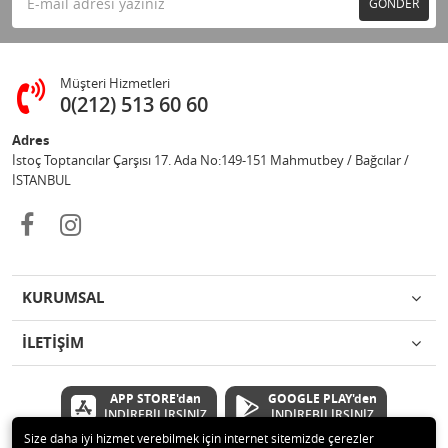
GÖNDER
Müşteri Hizmetleri
0(212) 513 60 60
Adres
İstoç Toptancılar Çarşısı 17. Ada No:149-151 Mahmutbey / Bağcılar /
İSTANBUL
KURUMSAL
İLETİŞİM
APP STORE'dan
GOOGLE PLAY'den
İNDİREBİLİRSİNİZ
İNDİREBİLİRSİNİZ
Size daha iyi hizmet verebilmek için internet sitemizde çerezler