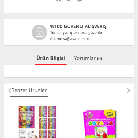
VENLİ ALIŞVERİŞ
%100 ORJI
rişlerinizde güvenle
Tüm ürünlerimiz
ayabilirsiniz.
size orijinal ola
Ürün Bilgisi
Yorumlar
(0)
Benzer Ürünler