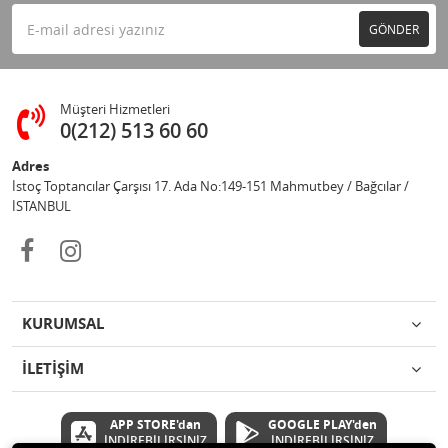
GÖNDER
Müşteri Hizmetleri
0(212) 513 60 60
Adres
İstoç Toptancılar Çarşısı 17. Ada No:149-151 Mahmutbey / Bağcılar /
İSTANBUL
KURUMSAL
İLETİŞİM
APP STORE'dan
GOOGLE PLAY'den
İNDİREBİLİRSİNİZ
İNDİREBİLİRSİNİZ