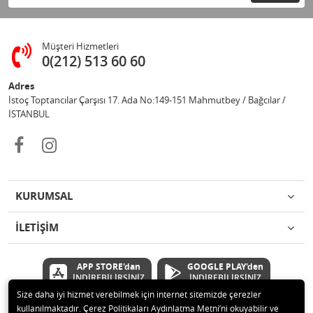
Müşteri Hizmetleri
0(212) 513 60 60
Adres
İstoç Toptancılar Çarşısı 17. Ada No:149-151 Mahmutbey / Bağcılar /
İSTANBUL
KURUMSAL
İLETİŞİM
APP STORE'dan
GOOGLE PLAY'den
İNDİREBİLİRSİNİZ
İNDİREBİLİRSİNİZ
Size daha iyi hizmet verebilmek için internet sitemizde çerezler
kullanılmaktadır. Çerez Politikaları Aydınlatma Metni’ni okuyabilir ve