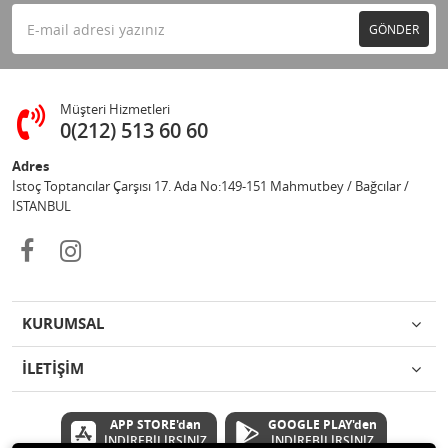
GÖNDER
Müşteri Hizmetleri
0(212) 513 60 60
Adres
İstoç Toptancılar Çarşısı 17. Ada No:149-151 Mahmutbey / Bağcılar /
İSTANBUL
KURUMSAL
İLETİŞİM
APP STORE'dan
GOOGLE PLAY'den
İNDİREBİLİRSİNİZ
İNDİREBİLİRSİNİZ