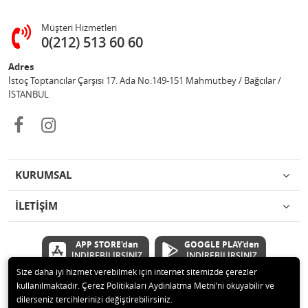
Müşteri Hizmetleri
0(212) 513 60 60
Adres
İstoç Toptancılar Çarşısı 17. Ada No:149-151 Mahmutbey / Bağcılar /
İSTANBUL
KURUMSAL
İLETİŞİM
APP STORE'dan
GOOGLE PLAY'den
İNDİREBİLİRSİNİZ
İNDİREBİLİRSİNİZ
Size daha iyi hizmet verebilmek için internet sitemizde çerezler
kullanılmaktadır. Çerez Politikaları Aydınlatma Metni’ni okuyabilir ve
© 2020 Çetinkaya Elektronik Kırtasiye Oyuncak San ve Tic.Ltd.Şti Tüm
dilerseniz tercihlerinizi değiştirebilirsiniz.