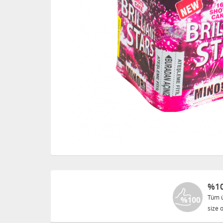
%10
Tüm ü
size o