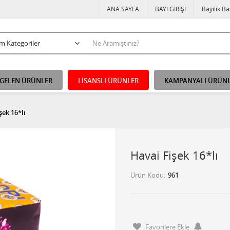
ANA SAYFA
BAYİ GİRİŞİ
Bayilik B
 GELEN ÜRÜNLER
LİSANSLI ÜRÜNLER
KAMPANYALI ÜRÜN
şek 16*lı
Havai Fişek 16*lı
Ürün Kodu
961
Favorilere Ekle