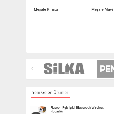
li 5 cm 25'
Meşale Kırmzı
Meşale Mavi
Yeni Gelen Ürünler
Platoon Rgb Işıklı Bluetooth Wireless
Hoparlör