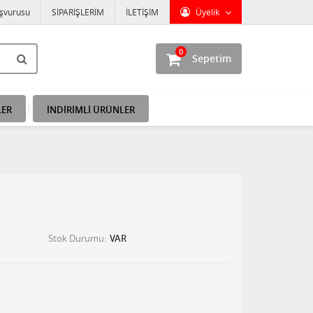
aşvurusu
SİPARİŞLERİM
İLETİŞİM
Üyelik
0
Sepetim
LER
İNDİRİMLİ ÜRÜNLER
Stok Durumu
VAR