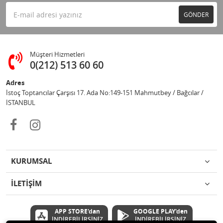
GÖNDER
Müşteri Hizmetleri
0(212) 513 60 60
Adres
İstoç Toptancılar Çarşısı 17. Ada No:149-151 Mahmutbey / Bağcılar /
İSTANBUL
KURUMSAL
İLETİŞİM
APP STORE'dan
GOOGLE PLAY'den
İNDİREBİLİRSİNİZ
İNDİREBİLİRSİNİZ