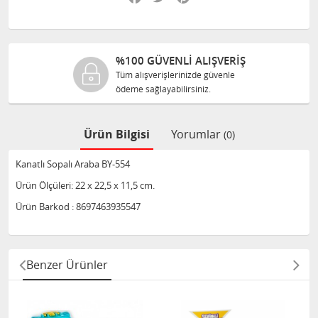
%100 GÜVENLİ ALIŞVERİŞ
Tüm alışverişlerinizde güvenle
T
ödeme sağlayabilirsiniz.
s
Ürün Bilgisi
Yorumlar
(0)
Kanatlı Sopalı Araba BY-554
Ürün Ölçüleri: 22 x 22,5 x 11,5 cm.
Ürün Barkod : 8697463935547
Benzer Ürünler