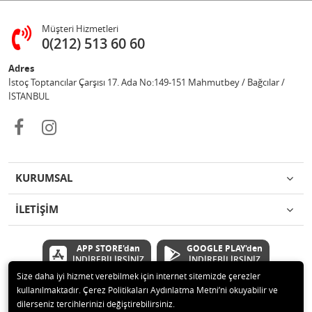
Müşteri Hizmetleri
0(212) 513 60 60
Adres
İstoç Toptancılar Çarşısı 17. Ada No:149-151 Mahmutbey / Bağcılar /
İSTANBUL
KURUMSAL
İLETİŞİM
APP STORE'dan
GOOGLE PLAY'den
İNDİREBİLİRSİNİZ
İNDİREBİLİRSİNİZ
Size daha iyi hizmet verebilmek için internet sitemizde çerezler
kullanılmaktadır. Çerez Politikaları Aydınlatma Metni’ni okuyabilir ve
© 2020 Çetinkaya Elektronik Kırtasiye Oyuncak San ve Tic.Ltd.Şti Tüm
dilerseniz tercihlerinizi değiştirebilirsiniz.