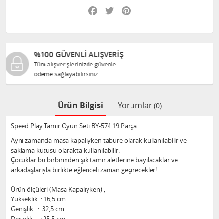
Facebook
Twitter
Pinterest
%100 ORJINAL ÜRÜNLER
Tüm ürünlerimiz ilgili üreticiden
size orijinal olarak satılır.
Ürün Bilgisi
Yorumlar
(0)
Speed Play Tamir Oyun Seti BY-574 19 Parça
Aynı zamanda masa kapalıyken tabure olarak kullanılabilir ve
saklama kutusu olarakta kullanılabilir.
Çocuklar bu birbirinden şık tamir aletlerine bayılacaklar ve
arkadaşlarıyla birlikte eğlenceli zaman geçirecekler!
Ürün ölçüleri (Masa Kapalıyken) ;
Yükseklik : 16,5 cm.
Genişlik : 32,5 cm.
Derinlik : 25,5 cm.