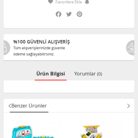
Favorilere Ekle
Facebook
Twitter
Pinterest
Ş
%100 ORJINAL ÜRÜNLER
Tüm ürünlerimiz ilgili üreticiden
size orijinal olarak satılır.
Ürün Bilgisi
Yorumlar
(0)
Benzer Ürünler